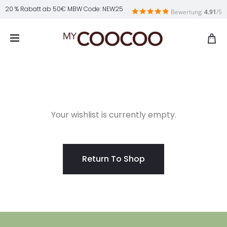
20 % Rabatt ab 50€ MBW Code: NEW25
Bewertung:
4.91
/5
W
Your wishlist is currently empty.
i
s
Return To Shop
h
l
i