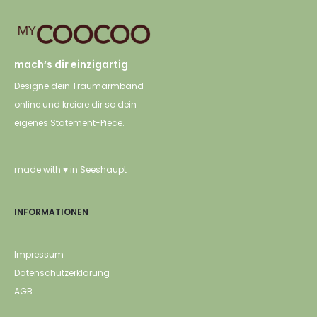
s
t
mach‘s dir einzigartig
Designe dein Traumarmband
online und kreiere dir so dein
eigenes Statement-Piece.
made with ♥ in Seeshaupt
INFORMATIONEN
Impressum
Datenschutzerklärung
AGB