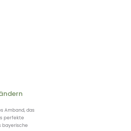
bändern
lles Amband, das
s perfekte
as bayerische