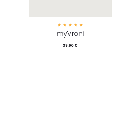
5.00
myVroni
out of
5
39,90
€
Dieses Produkt
Ausführung wählen
weist mehrere Varianten auf. Die
Optionen können auf der
Produktseite gewählt werden