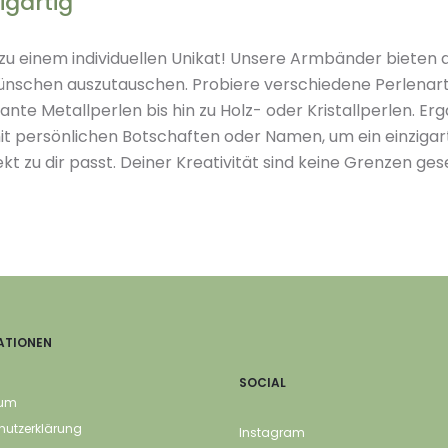
igartig
 einem individuellen Unikat! Unsere Armbänder bieten di
ünschen auszutauschen. Probiere verschiedene Perlenar
nte Metallperlen bis hin zu Holz- oder Kristallperlen. Er
t persönlichen Botschaften oder Namen, um ein einziga
ekt zu dir passt. Deiner Kreativität sind keine Grenzen ges
ATIONEN
SOCIAL
sum
hutzerklärung
Instagram