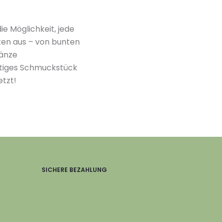
e Möglichkeit, jede
ten aus – von bunten
gänze
rtiges Schmuckstück
etzt!
SICHERE BEZAHLUNG