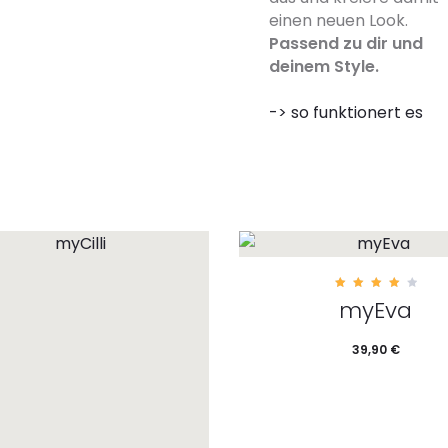
ionen können auf der
einen neuen Look.
ktseite gewählt werden
Passend zu dir und
deinem Style.
-> so funktionert es
4.00
myEva
out
of 5
39,90
€
In den Warenkorb