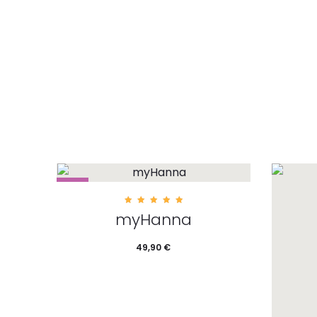
Optionen können auf der
Opt
Produktseite gewählt werden
Produ
HOT
5.00
myHanna
out of
5
49,90
€
Dieses Produkt
Ausführung wählen
weist mehrere Varianten auf. Die
Optionen können auf der