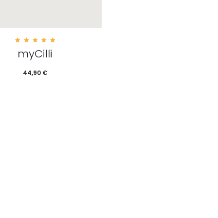
5.00
myCilli
out of
5
44,90
€
Dieses Produkt
rung wählen
ehrere Varianten auf. Die
ionen können auf der
ktseite gewählt werden