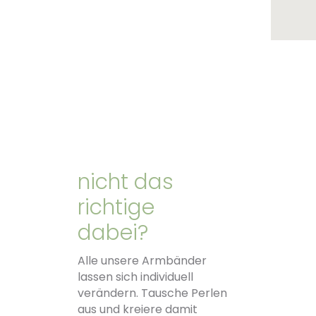
Produktseite gewählt werden
Ausfüh
weist m
Opt
nicht das
Produ
richtige
dabei?
Alle unsere Armbänder
lassen sich individuell
verändern. Tausche Perlen
aus und kreiere damit