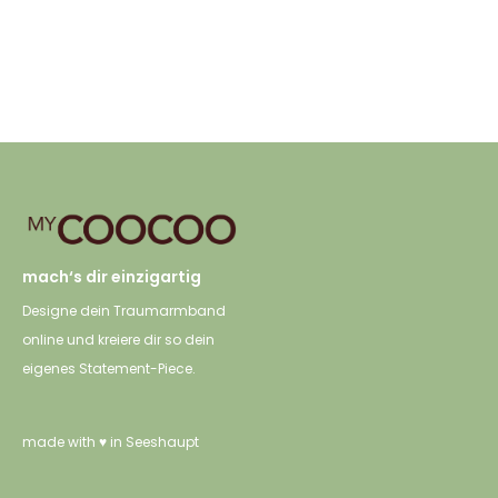
Dieses
Dieses
Ausführung wählen
Ausführung wählen
Produkt weist mehrere
Produkt weist mehrere
Varianten auf. Die
Varianten auf. Die
Optionen können auf
Optionen können auf
der Produktseite
der Produktseite
gewählt werden
gewählt werden
mach‘s dir einzigartig
Designe dein Traumarmband
online und kreiere dir so dein
eigenes Statement-Piece.
made with ♥ in Seeshaupt