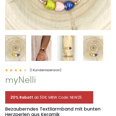
(
1
Kundenrezension)
1
myNelli
Bewer
tet
mit
4.00
von
5,
basie
rend
auf
20% Rabatt
ab 50€ MBW Code: NEW25
Kunde
nbewe
rtung
Bezauberndes Textilarmband mit bunten
Herzperlen aus Keramik