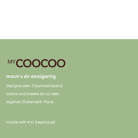
Ausführung wählen
Ausführung wählen
Produkt weist mehrere
Produkt weist mehrere
Varianten auf. Die
Varianten auf. Die
Optionen können auf
Optionen können auf
der Produktseite
der Produktseite
gewählt werden
gewählt werden
mach‘s dir einzigartig
Designe dein Traumarmband
online und kreiere dir so dein
eigenes Statement-Piece.
made with ♥ in Seeshaupt