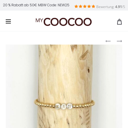
20 % Rabatt ab 50€ MBW Code: NEW25
Bewertung:
4.91
/5
Produ
MYELARA
MYCARA
navig