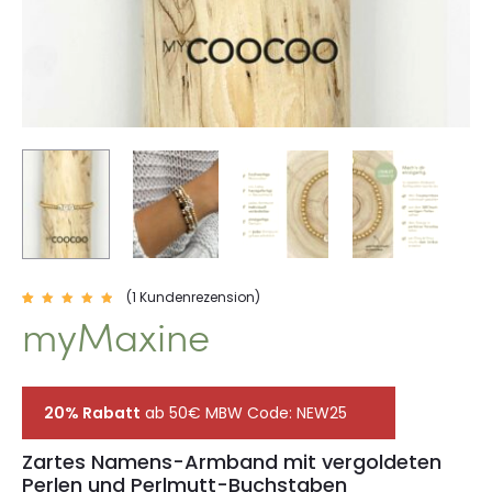
(
1
Kundenrezension)
1
myMaxine
Bewerte
t mit
5.00
von 5,
basier
end auf
Kunden
bewertu
ng
20% Rabatt
ab 50€ MBW Code: NEW25
Zartes Namens-Armband mit vergoldeten
Perlen und Perlmutt-Buchstaben