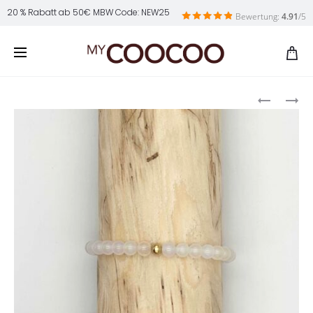
20 % Rabatt ab 50€ MBW Code: NEW25
Bewertung:
4.91
/5
Produ
MYLIANE
MYANISJ
navig