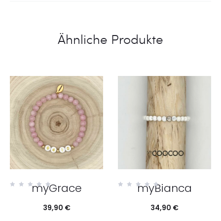
Ähnliche Produkte
myGrace
myBianca
0
0
o
o
u
u
39,90
€
34,90
€
t
t
o
o
f
f