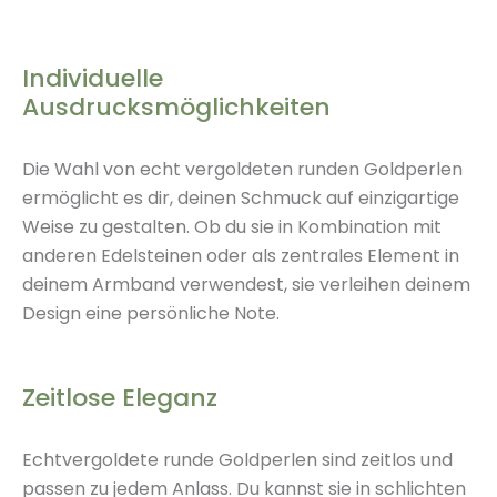
Varianten auf. Die
Varianten auf. Die
Optionen können auf
Optionen können auf
der Produktseite
der Produktseite
Individuelle
gewählt werden
gewählt werden
Ausdrucksmöglichkeiten
Die Wahl von echt vergoldeten runden Goldperlen
ermöglicht es dir, deinen Schmuck auf einzigartige
Weise zu gestalten. Ob du sie in Kombination mit
anderen Edelsteinen oder als zentrales Element in
deinem Armband verwendest, sie verleihen deinem
Design eine persönliche Note.
Zeitlose Eleganz
Echtvergoldete runde Goldperlen sind zeitlos und
passen zu jedem Anlass. Du kannst sie in schlichten