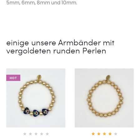
5mm, 6mm, 8mm und 10mm.
einige unsere Armbänder mit
vergoldeten runden Perlen
HOT
0
4.50