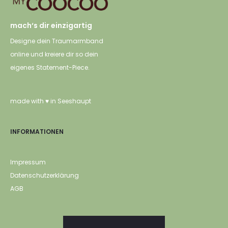
mach‘s dir einzigartig
Designe dein Traumarmband
online und kreiere dir so dein
eigenes Statement-Piece.
made with ♥ in Seeshaupt
INFORMATIONEN
Impressum
Datenschutzerklärung
AGB